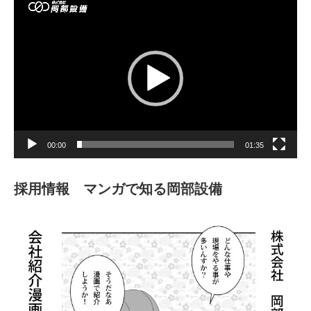
動
画
プ
レ
ー
ヤ
ー
00:00
01:35
採用情報 マンガで知る岡部設備